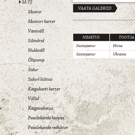
M-72
VAATA GALERIID
Mootor
Mootori karter
Väntvõll
NIMETUS
TOOTJA
Silindrid
Süütejaotur
Hiina
Nukkvõll
Süütejaotur
Ukraina
Õlipump
Sidur
Siduri lülitus
Käigukasti karter
Võllid
Käiguvahetus
Peaülekande korpus
Peaülekande reduktor