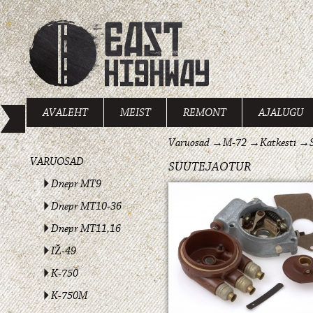
AVALEHT
MEIST
REMONT
AJALUGU
Varuosad
→
M-72
→
Katkesti
→
VARUOSAD
SÜÜTEJAOTUR
Dnepr MT9
Dnepr MT10-36
Dnepr MT11,16
IŽ-49
K-750
K-750M