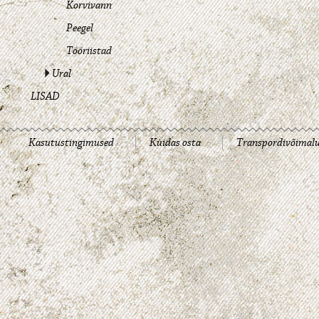
Korvivann
Peegel
Tööriistad
Ural
LISAD
Kasutustingimused
Kuidas osta
Transpordivõimal