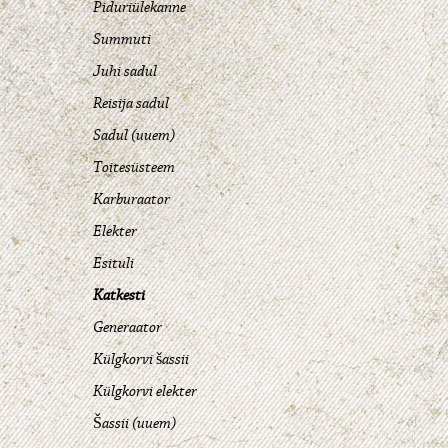
Piduriülekanne
Summuti
Juhi sadul
Reisija sadul
Sadul (uuem)
Toitesüsteem
Karburaator
Elekter
Esituli
Katkesti
Generaator
Külgkorvi šassii
Külgkorvi elekter
Šassii (uuem)