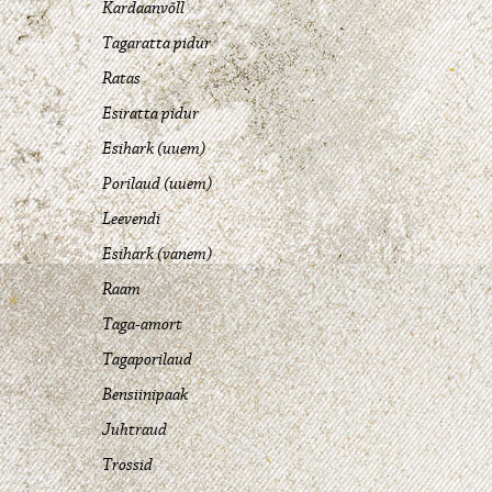
Kardaanvõll
Tagaratta pidur
Ratas
Esiratta pidur
Esihark (uuem)
Porilaud (uuem)
Leevendi
Esihark (vanem)
Raam
Taga-amort
Tagaporilaud
Bensiinipaak
Juhtraud
Trossid