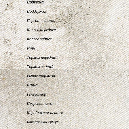
Подвеска
Поддержки
Передняя вилка
Колесо переднее
Колесо заднее
Руль
Тормоз передний
Тормоз задний
Рычаг тормоза
Шина
Генератор
Прерыватель
Коробка зажигания
Батарея аккумул.