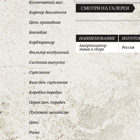
Коленчатый вал
СМОТРИ НА ГАЛЕРЕЯ
Картер двигателя
Цепь приводная
Бензобак
НАИМЕНОВАНИЕ
ИЗГОТО
Карбюратор
Амортизатор
Россия
левый в сборе
Фильтр воздушный
Система выпуска
Сцепление
Выключ. сцепления
Коробка передач
Переключ. передач
Пусковой механизм
Цепь
Рама