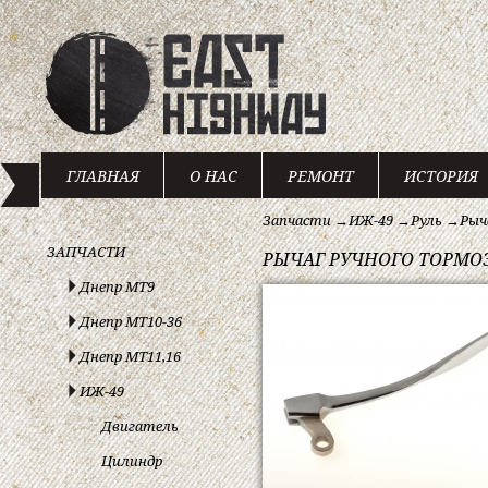
ГЛАВНАЯ
О НАС
РЕМОНТ
ИСТОРИЯ
Запчасти
→
ИЖ-49
→
Руль
→
Рыч
ЗАПЧАСТИ
РЫЧАГ РУЧНОГО ТОРМО
Днепр МТ9
Днепр МТ10-36
Днепр МТ11,16
ИЖ-49
Двигатель
Цилиндр