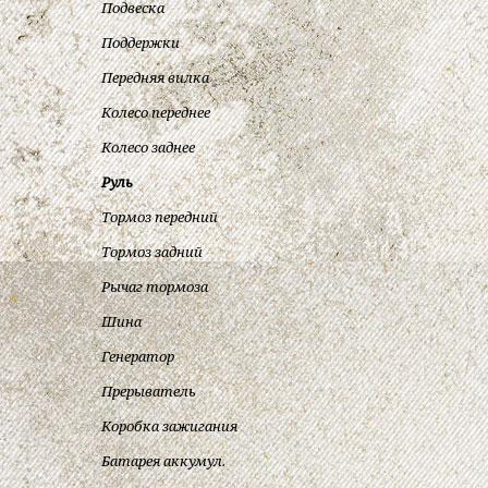
Подвеска
Поддержки
Передняя вилка
Колесо переднее
Колесо заднее
Руль
Тормоз передний
Тормоз задний
Рычаг тормоза
Шина
Генератор
Прерыватель
Коробка зажигания
Батарея аккумул.