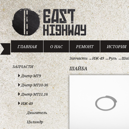
ГЛАВНАЯ
О НАС
РЕМОНТ
ИСТОРИЯ
Запчасти
→
ИЖ-49
→
Руль
→
Ша
ЗАПЧАСТИ
ШАЙБА
Днепр МТ9
Днепр МТ10-36
Днепр МТ11,16
ИЖ-49
Двигатель
Цилиндр