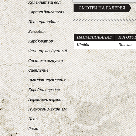
Коленчатый вал
СМОТРИ НА ГАЛЕРЕЯ
Картер двигателя
Цепь приводная
Бензобак
НАИМЕНОВАНИЕ
ИЗГОТО
Карбюратор
Шайба
Польша
Фильтр воздушный
Система выпуска
Сцепление
Выключ. сцепления
Коробка передач
Переключ. передач
Пусковой механизм
Цепь
Рама