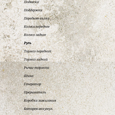
Подвеска
Поддержки
Передняя вилка
Колесо переднее
Колесо заднее
Руль
Тормоз передний
Тормоз задний
Рычаг тормоза
Шина
Генератор
Прерыватель
Коробка зажигания
Батарея аккумул.