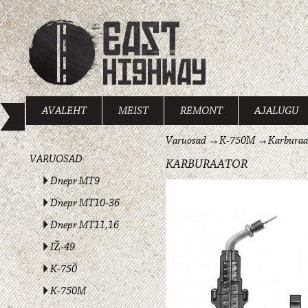
AVALEHT
MEIST
REMONT
AJALUGU
Varuosad
→
K-750M
→
Karburaa
VARUOSAD
KARBURAATOR
Dnepr MT9
Dnepr MT10-36
Dnepr MT11,16
IŽ-49
K-750
K-750M