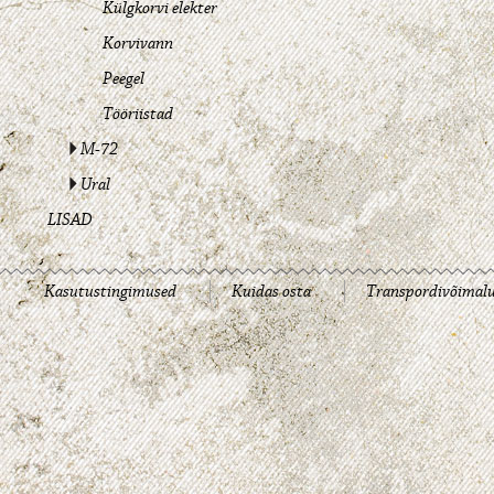
Külgkorvi elekter
Korvivann
Peegel
Tööriistad
M-72
Ural
LISAD
Kasutustingimused
Kuidas osta
Transpordivõimal