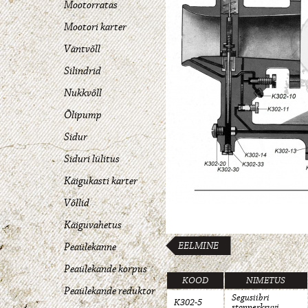
Mootorratas
Mootori karter
Väntvõll
Silindrid
Nukkvõll
Õlipump
Sidur
Siduri lülitus
Käigukasti karter
Võllid
Käiguvahetus
EELMINE
Peaülekanne
Peaülekande korpus
KOOD
NIMETUS
Peaülekande reduktor
Segusiibri
K302-5
stopperkruvi