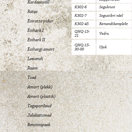
Kardaanvõll
K302-6
Segukruvi
Ratas
K302-7
Segusiibri nõel
Esiratta pidur
K302-45
Remondikomplekt
Esihark I
QHQ-15-
Vedru
21
Esihark II
QHQ-15-
Ujuk
Esihargi amort
30-00
Leevendi
Raam
Toed
Amort (plekk)
Amort (plastik)
Tagaporilaud
Jalakaitsmed
Bensiinipaak