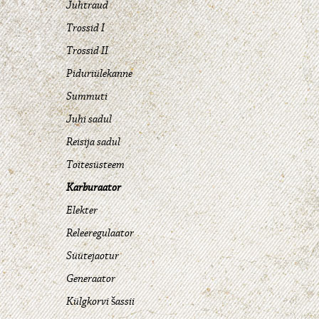
Juhtraud
Trossid I
Trossid II
Piduriülekanne
Summuti
Juhi sadul
Reisija sadul
Toitesüsteem
Karburaator
Elekter
Releeregulaator
Süütejaotur
Generaator
Külgkorvi šassii