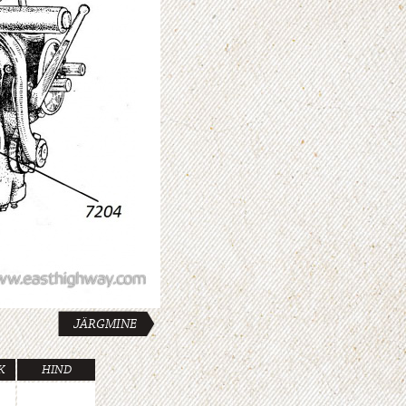
JÄRGMINE
K
HIND