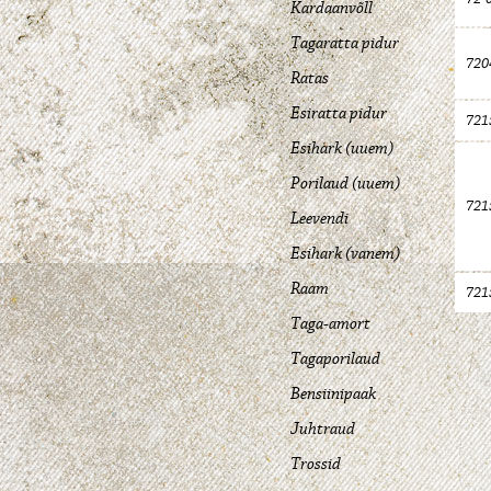
Kardaanvõll
Tagaratta pidur
720
Ratas
Esiratta pidur
721
Esihark (uuem)
Porilaud (uuem)
721
Leevendi
Esihark (vanem)
Raam
721
Taga-amort
Tagaporilaud
Bensiinipaak
Juhtraud
Trossid