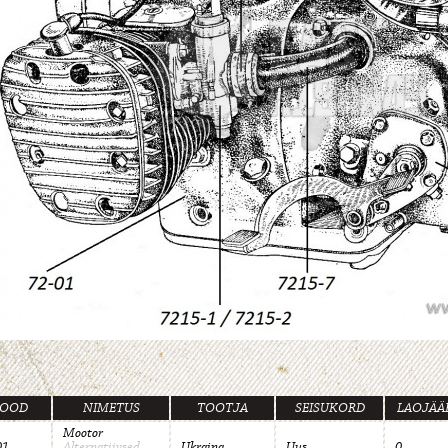
OOD
NIMETUS
TOOTJA
SEISUKORD
LAOJÄÄ
Mootor
01
Alternatiivsed
Ukraina
Uus
0