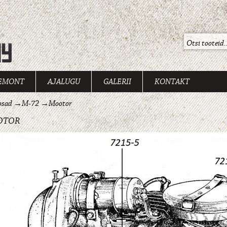
EMONT
AJALUGU
GALERII
KONTAKT
osad
→
M-72
→
Mootor
OTOR