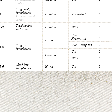
tooted
Käigukast,
komplektne
4
Ukraina
Kasutatud
0
Alternatiivsed
tooted
Vasakpoolne
5-2
Ukraina
NOS
0
karburaator
Uus -
0
Kroomitud
Hiina
Uus - Tsingitud
0
Pinguti,
5-5
komplektne
Uus
0
Ukraina
NOS
0
Õhufilter,
5-6
Hiina
Uus
9
komplektne