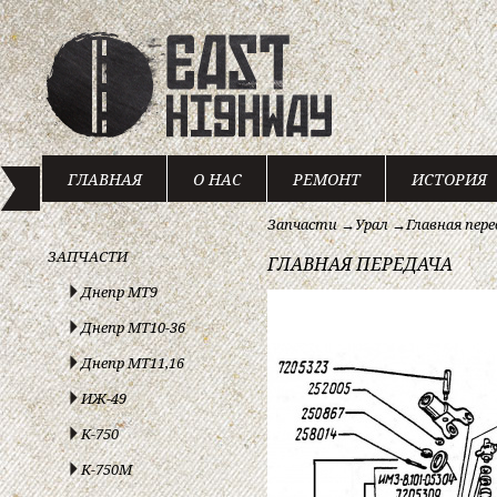
ГЛАВНАЯ
О НАС
РЕМОНТ
ИСТОРИЯ
Запчасти
→
Урал
→
Главная пере
ЗАПЧАСТИ
ГЛАВНАЯ ПЕРЕДАЧА
Днепр МТ9
Днепр МТ10-36
Днепр МТ11,16
ИЖ-49
К-750
К-750М