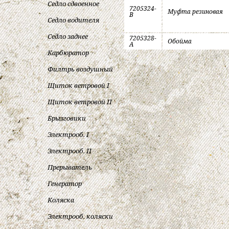
Седло сдвоенное
7205324-
Муфта резиновая
B
Седло водителя
Седло заднее
7205328-
Обойма
A
Карбюратор
Филтрь воздушный
Щиток ветровой I
Щиток ветровой II
Брызговики
Электрооб. I
Электрооб. II
Прерыватель
Генератор
Коляска
Электрооб. коляски