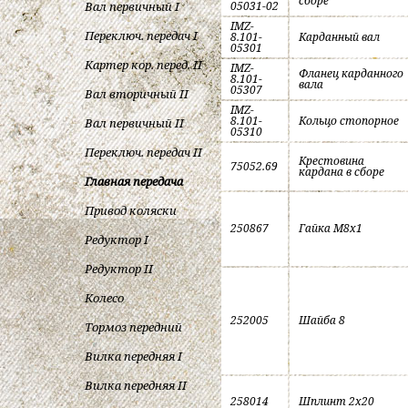
сборе
Вал первичный I
05031-02
IMZ-
Переключ. передач I
8.101-
Карданный вал
05301
Картер кор. перед. II
IMZ-
Фланец карданного
8.101-
вала
05307
Вал вторичный II
IMZ-
8.101-
Кольцо стопорное
Вал первичный II
05310
Переключ. передач II
Крестовина
75052.69
кардана в сборе
Главная передача
Привод коляски
250867
Гайка M8x1
Редуктор I
Редуктор II
Колесо
252005
Шайба 8
Тормоз передний
Вилка передняя I
Вилка передняя II
258014
Шплинт 2x20