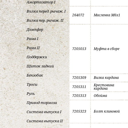
Амортизатор I
Вилка перед. рычаж. I
264072
Масленка M6x1
Вилка пер. рычаж. II
Демпфер
Рама I
Рама II
7205013
Муфта в сборе
Поддержки
Щиток задний
Бензобак
7205309
Вилка кардана
Тросы
Крестовина
7205311
кардана
Руль
7205313
Обойма
Привод тормоза
7205323
Болт клиновой
Система выпуска I
Система выпуска II