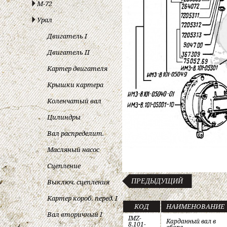
М-72
Урал
Двигатель I
Двигатель II
Картер двигателя
Крышки картера
Коленчатый вал
Цилиндры
Вал распределит.
Масляный насос
Сцепление
Выключ. сцепления
ПРЕДЫДУЩИЙ
Картер короб. перед. I
КОД
НАИМЕНОВАНИЕ
Вал вторичный I
IMZ-
Карданный вал в
8.101-