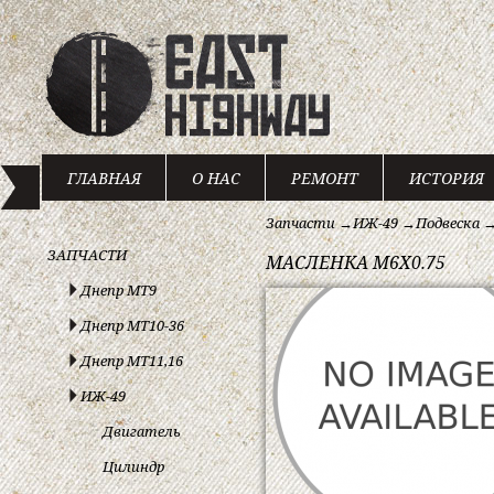
ГЛАВНАЯ
О НАС
РЕМОНТ
ИСТОРИЯ
Запчасти
→
ИЖ-49
→
Подвеска
ЗАПЧАСТИ
МАСЛЕНКА M6X0.75
Днепр МТ9
Днепр МТ10-36
Днепр МТ11,16
ИЖ-49
Двигатель
Цилиндр