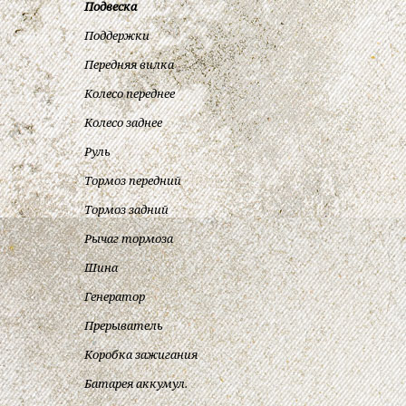
Подвеска
Поддержки
Передняя вилка
Колесо переднее
Колесо заднее
Руль
Тормоз передний
Тормоз задний
Рычаг тормоза
Шина
Генератор
Прерыватель
Коробка зажигания
Батарея аккумул.