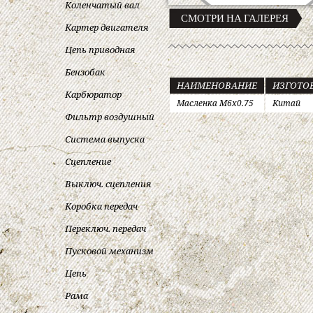
Коленчатый вал
СМОТРИ НА ГАЛЕРЕЯ
Картер двигателя
Цепь приводная
Бензобак
НАИМЕНОВАНИЕ
ИЗГОТО
Карбюратор
Масленка M6x0.75
Китай
Фильтр воздушный
Система выпуска
Сцепление
Выключ. сцепления
Коробка передач
Переключ. передач
Пусковой механизм
Цепь
Рама