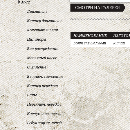
М-72
СМОТРИ НА ГАЛЕРЕЯ
Двигатель
Картер двигателя
Коленчатый вал
НАИМЕНОВАНИЕ
ИЗГОТО
Цилиндры
Болт специальный
Китай
Вал распределит.
Масляный насос
Сцепление
Выключ. сцепления
Картер передачи
Валы
Переключ. передач
Корпус глав. перед.
Редуктор гл. перед.