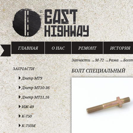
ГЛАВНАЯ
О НАС
РЕМОНТ
ИСТОРИЯ
Запчасти
→
М-72
→
Рама
→
Болт
ЗАПЧАСТИ
БОЛТ СПЕЦИАЛЬНЫЙ
Днепр МТ9
Днепр МТ10-36
Днепр МТ11,16
ИЖ-49
К-750
К-750М