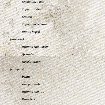
Карданный вал
Тормоз задний
Колесо
Тормоз передний
Вилка перед.
(поновее)
Щиток (поновее)
Демпфер
Перед. вилка
(старше)
Рама
Аморт. задний
Щиток задний
Бензобак