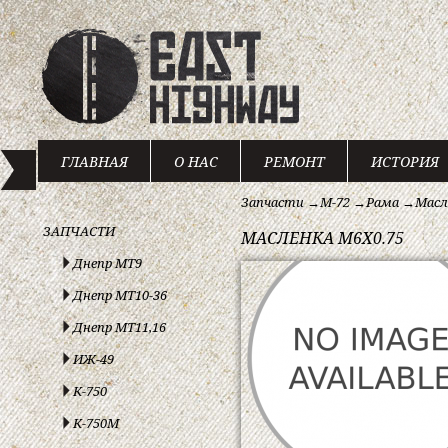
ГЛАВНАЯ
О НАС
РЕМОНТ
ИСТОРИЯ
Запчасти
→
М-72
→
Рама
→
Масл
ЗАПЧАСТИ
МАСЛЕНКА M6X0.75
Днепр МТ9
Днепр МТ10-36
Днепр МТ11,16
ИЖ-49
К-750
К-750М