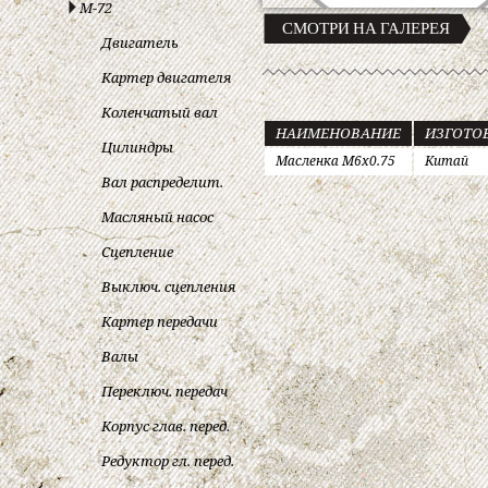
М-72
СМОТРИ НА ГАЛЕРЕЯ
Двигатель
Картер двигателя
Коленчатый вал
НАИМЕНОВАНИЕ
ИЗГОТО
Цилиндры
Масленка M6x0.75
Китай
Вал распределит.
Масляный насос
Сцепление
Выключ. сцепления
Картер передачи
Валы
Переключ. передач
Корпус глав. перед.
Редуктор гл. перед.