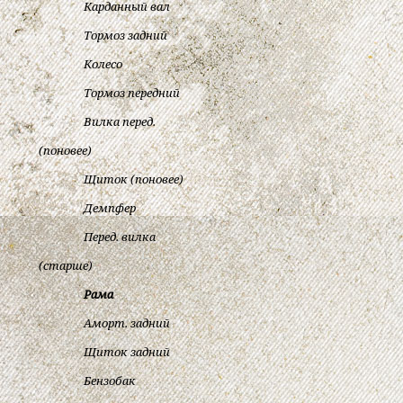
Карданный вал
Тормоз задний
Колесо
Тормоз передний
Вилка перед.
(поновее)
Щиток (поновее)
Демпфер
Перед. вилка
(старше)
Рама
Аморт. задний
Щиток задний
Бензобак